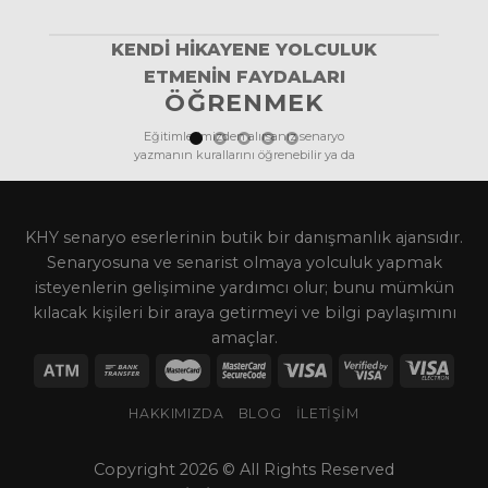
KENDI HIKAYENE YOLCULUK
ETMENIN FAYDALARI
ÖĞRENMEK
Eğitimlerimizden alırsanız senaryo
yazmanın kurallarını öğrenebilir ya da
bilgileriniz tazeleyebilirsiniz.
KHY senaryo eserlerinin butik bir danışmanlık ajansıdır.
Senaryosuna ve senarist olmaya yolculuk yapmak
isteyenlerin gelişimine yardımcı olur; bunu mümkün
kılacak kişileri bir araya getirmeyi ve bilgi paylaşımını
amaçlar.
HAKKIMIZDA
BLOG
İLETIŞIM
Copyright 2026 © All Rights Reserved