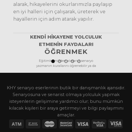
alarak, hikayelerini okurlarımızla paylaşıp
en iyi halleri için çalışarak, üreterek ve
hayallerin için adım atarak yapılır.
KENDI HIKAYENE YOLCULUK
ETMENIN FAYDALARI
ÖĞRENMEK
Eğitimlerimizden alırsanız senaryo
yazmanın kurallarını öğrenebilir ya da
bilgileriniz tazeleyebilirsiniz.
KHY senaryo eserlerinin butik bir danışmanlık ajansıdır.
Senaryosuna ve senarist olmaya yolculuk yapmak
isteyenlerin gelişimine yardımcı olur; bunu mümkün
kılacak kişileri bir araya getirmeyi ve bilgi paylaşımını
amaçlar.